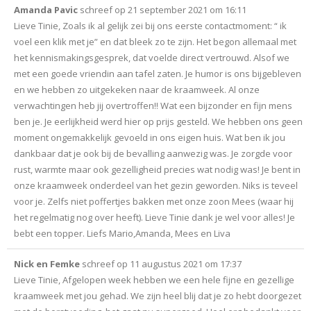
Amanda Pavic
schreef op
21 september 2021
om
16:11
Lieve Tinie, Zoals ik al gelijk zei bij ons eerste contactmoment: “ ik
voel een klik met je” en dat bleek zo te zijn. Het begon allemaal met
het kennismakingsgesprek, dat voelde direct vertrouwd. Alsof we
met een goede vriendin aan tafel zaten. Je humor is ons bijgebleven
en we hebben zo uitgekeken naar de kraamweek. Al onze
verwachtingen heb jij overtroffen!! Wat een bijzonder en fijn mens
ben je. Je eerlijkheid werd hier op prijs gesteld. We hebben ons geen
moment ongemakkelijk gevoeld in ons eigen huis. Wat ben ik jou
dankbaar dat je ook bij de bevalling aanwezig was. Je zorgde voor
rust, warmte maar ook gezelligheid precies wat nodig was! Je bent in
onze kraamweek onderdeel van het gezin geworden. Niks is teveel
voor je. Zelfs niet poffertjes bakken met onze zoon Mees (waar hij
het regelmatig nog over heeft). Lieve Tinie dank je wel voor alles! Je
bebt een topper. Liefs Mario,Amanda, Mees en Liva
Nick en Femke
schreef op
11 augustus 2021
om
17:37
Lieve Tinie, Afgelopen week hebben we een hele fijne en gezellige
kraamweek met jou gehad. We zijn heel blij dat je zo hebt doorgezet