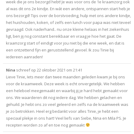
week die je ons bezorgd hebt! Je was voor ons de 1e kraamzorg ook
al was dit ons 2e kindje. En wát een andere, ontspannen start heb je
ons bezorgd! Tips over de borstvoeding, hulp met ons andere kindje,
het huishouden, koken, of zelfs een lunch voor papa was niet teveel
gevraagd. Ook naderhand.. nu onze kleine helaas in het ziekenhuis
ligt, ben jij nog constant bereikbaar en vraag je hoe het gaat. De
kraamzorg start of eindigt voor jou niet bij die ene week, en dat is
een ontzettend fijn en geruststellend gevoel. Ik zou Tinie bij
iedereen aanraden!
Nina
schreef op
22 oktober 2021
om
21:41
Lieve Tinie, Iets meer dan twee maanden geleden kwam je bij ons
voor de kraamweek. Deze week is echt onvergetelijk. We hebben
een heleboel meegemaakt en waarbij jij je hard hebt gemaakt voor
ons. We waarderen dit nog iedere dag. We hebben gelachen en
gehuild. Je hebt ons zo veel geleerd en zelfs na de kraamweek was
je zo betrokken. Heel erg bedankt voor alles Tinie, je hebt een
speciaal plekje in ons hart! Veel liefs van Siebe, Nina en Mila PS. Je
recepten worden zo af en toe nog gemaakt