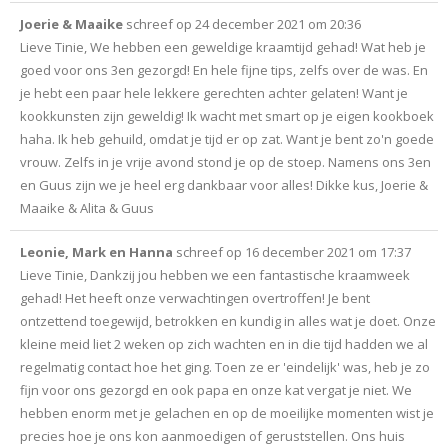
Joerie & Maaike
schreef op
24 december 2021
om
20:36
Lieve Tinie, We hebben een geweldige kraamtijd gehad! Wat heb je
goed voor ons 3en gezorgd! En hele fijne tips, zelfs over de was. En
je hebt een paar hele lekkere gerechten achter gelaten! Want je
kookkunsten zijn geweldig! Ik wacht met smart op je eigen kookboek
haha. Ik heb gehuild, omdat je tijd er op zat. Want je bent zo'n goede
vrouw. Zelfs in je vrije avond stond je op de stoep. Namens ons 3en
en Guus zijn we je heel erg dankbaar voor alles! Dikke kus, Joerie &
Maaike & Alita & Guus
Leonie, Mark en Hanna
schreef op
16 december 2021
om
17:37
Lieve Tinie, Dankzij jou hebben we een fantastische kraamweek
gehad! Het heeft onze verwachtingen overtroffen! Je bent
ontzettend toegewijd, betrokken en kundig in alles wat je doet. Onze
kleine meid liet 2 weken op zich wachten en in die tijd hadden we al
regelmatig contact hoe het ging. Toen ze er 'eindelijk' was, heb je zo
fijn voor ons gezorgd en ook papa en onze kat vergat je niet. We
hebben enorm met je gelachen en op de moeilijke momenten wist je
precies hoe je ons kon aanmoedigen of geruststellen. Ons huis