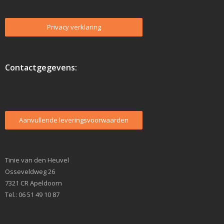
lijst
Privacy verklaring
Contactgegevens:
Aanvullende leveringsvoorwaarden
Tinie van den Heuvel
Osseveldweg 26
7321 CR Apeldoorn
Tel.: 06 51 49 10 87