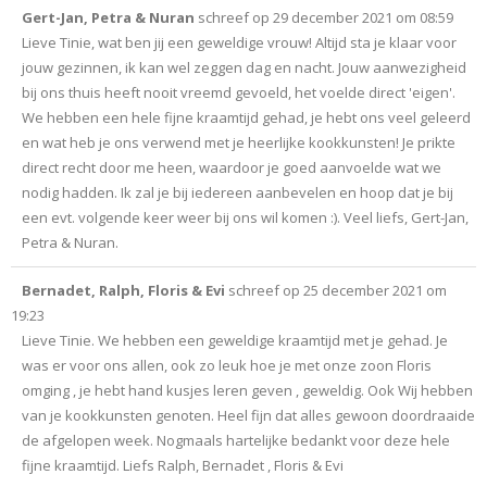
Gert-Jan, Petra & Nuran
schreef op
29 december 2021
om
08:59
Lieve Tinie, wat ben jij een geweldige vrouw! Altijd sta je klaar voor
jouw gezinnen, ik kan wel zeggen dag en nacht. Jouw aanwezigheid
bij ons thuis heeft nooit vreemd gevoeld, het voelde direct 'eigen'.
We hebben een hele fijne kraamtijd gehad, je hebt ons veel geleerd
en wat heb je ons verwend met je heerlijke kookkunsten! Je prikte
direct recht door me heen, waardoor je goed aanvoelde wat we
nodig hadden. Ik zal je bij iedereen aanbevelen en hoop dat je bij
een evt. volgende keer weer bij ons wil komen :). Veel liefs, Gert-Jan,
Petra & Nuran.
Bernadet, Ralph, Floris & Evi
schreef op
25 december 2021
om
19:23
Lieve Tinie. We hebben een geweldige kraamtijd met je gehad. Je
was er voor ons allen, ook zo leuk hoe je met onze zoon Floris
omging , je hebt hand kusjes leren geven , geweldig. Ook Wij hebben
van je kookkunsten genoten. Heel fijn dat alles gewoon doordraaide
de afgelopen week. Nogmaals hartelijke bedankt voor deze hele
fijne kraamtijd. Liefs Ralph, Bernadet , Floris & Evi