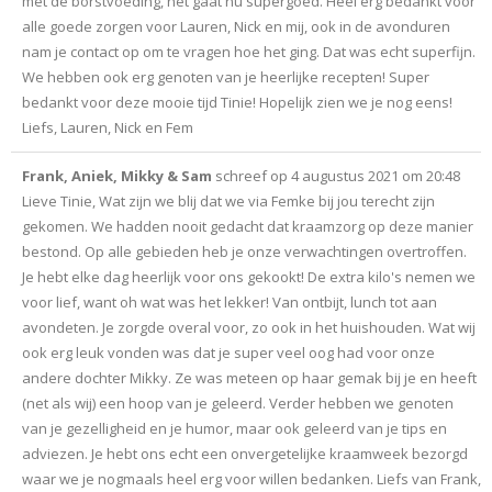
met de borstvoeding, het gaat nu supergoed. Heel erg bedankt voor
alle goede zorgen voor Lauren, Nick en mij, ook in de avonduren
nam je contact op om te vragen hoe het ging. Dat was echt superfijn.
We hebben ook erg genoten van je heerlijke recepten! Super
bedankt voor deze mooie tijd Tinie! Hopelijk zien we je nog eens!
Liefs, Lauren, Nick en Fem
Frank, Aniek, Mikky & Sam
schreef op
4 augustus 2021
om
20:48
Lieve Tinie, Wat zijn we blij dat we via Femke bij jou terecht zijn
gekomen. We hadden nooit gedacht dat kraamzorg op deze manier
bestond. Op alle gebieden heb je onze verwachtingen overtroffen.
Je hebt elke dag heerlijk voor ons gekookt! De extra kilo's nemen we
voor lief, want oh wat was het lekker! Van ontbijt, lunch tot aan
avondeten. Je zorgde overal voor, zo ook in het huishouden. Wat wij
ook erg leuk vonden was dat je super veel oog had voor onze
andere dochter Mikky. Ze was meteen op haar gemak bij je en heeft
(net als wij) een hoop van je geleerd. Verder hebben we genoten
van je gezelligheid en je humor, maar ook geleerd van je tips en
adviezen. Je hebt ons echt een onvergetelijke kraamweek bezorgd
waar we je nogmaals heel erg voor willen bedanken. Liefs van Frank,