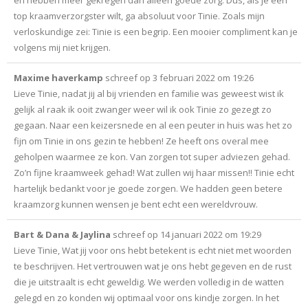
top kraamverzorgster wilt, ga absoluut voor Tinie. Zoals mijn
verloskundige zei: Tinie is een begrip. Een mooier compliment kan je
volgens mij niet krijgen.
Maxime haverkamp
schreef op
3 februari 2022
om
19:26
Lieve Tinie, nadat jij al bij vrienden en familie was geweest wist ik
gelijk al raak ik ooit zwanger weer wil ik ook Tinie zo gezegt zo
gegaan. Naar een keizersnede en al een peuter in huis was het zo
fijn om Tinie in ons gezin te hebben! Ze heeft ons overal mee
geholpen waarmee ze kon. Van zorgen tot super adviezen gehad.
Zo’n fijne kraamweek gehad! Wat zullen wij haar missen!! Tinie echt
hartelijk bedankt voor je goede zorgen. We hadden geen betere
kraamzorg kunnen wensen je bent echt een wereldvrouw.
Bart & Dana & Jaylina
schreef op
14 januari 2022
om
19:29
Lieve Tinie, Wat jij voor ons hebt betekent is echt niet met woorden
te beschrijven. Het vertrouwen wat je ons hebt gegeven en de rust
die je uitstraalt is echt geweldig. We werden volledig in de watten
gelegd en zo konden wij optimaal voor ons kindje zorgen. In het