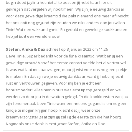
begin deed jaylina het niet al te best en jij hebt haar hier uit
gekregen dat vergeten wij nooit meer ! Wij zijn je eeuwig dankbaar
voor deze geweldige kraamtijd die pakt niemand ons meer af! Mocht
het ons ooit nog gegund zijn zouden we niks anders dan jou willen
Tinie! Wat een vakkundigheid! En geduld en geweldige kookkunsten
heb je! Echt een wereld vrouw!
Stefan, Anika & Dax
schreef op
8 januari 2022
om
11:26
Lieve Tinie, Super bedankt voor de fijne kraamtijd. Wat ben jij een
geweldige vrouw! Vanaf het eerste contact voelde het al vertrouwd.
Ik was wat laat met aanvragen, maar jij wist voor ons nog een plekje
te maken. En dat zijn we je eeuwig dankbaar, want jij hebt mij echt
rust en vertrouwen gegeven. Voor mij ben je echt een
bonusmoeder.! Alles hier in huis was echt tip top geregeld en we
werden zo door jou in de watten gelegd. En die kookkunsten van jou
zijn fenomenaal. Lieve Tinie wanneer het ons gegund is om nog een
kindje te mogen krijgen hoop ik echt dat jij weer onze
kraamverzorgster gaat zijn! (jij zal iig de eerste zijn die het hoort).
Nogmaals onze dank is echt groot Stefan, Anika en Dax.