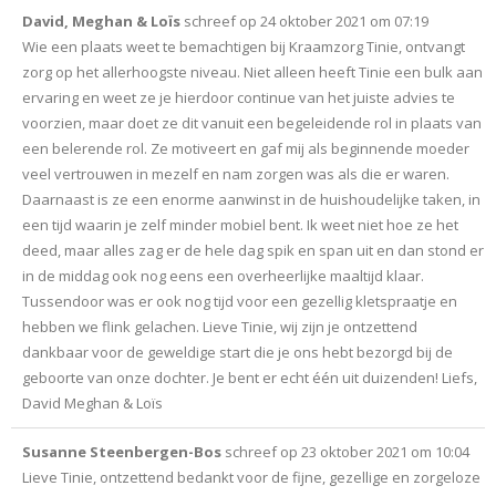
David, Meghan & Loïs
schreef op
24 oktober 2021
om
07:19
Wie een plaats weet te bemachtigen bij Kraamzorg Tinie, ontvangt
zorg op het allerhoogste niveau. Niet alleen heeft Tinie een bulk aan
ervaring en weet ze je hierdoor continue van het juiste advies te
voorzien, maar doet ze dit vanuit een begeleidende rol in plaats van
een belerende rol. Ze motiveert en gaf mij als beginnende moeder
veel vertrouwen in mezelf en nam zorgen was als die er waren.
Daarnaast is ze een enorme aanwinst in de huishoudelijke taken, in
een tijd waarin je zelf minder mobiel bent. Ik weet niet hoe ze het
deed, maar alles zag er de hele dag spik en span uit en dan stond er
in de middag ook nog eens een overheerlijke maaltijd klaar.
Tussendoor was er ook nog tijd voor een gezellig kletspraatje en
hebben we flink gelachen. Lieve Tinie, wij zijn je ontzettend
dankbaar voor de geweldige start die je ons hebt bezorgd bij de
geboorte van onze dochter. Je bent er echt één uit duizenden! Liefs,
David Meghan & Loïs
Susanne Steenbergen-Bos
schreef op
23 oktober 2021
om
10:04
Lieve Tinie, ontzettend bedankt voor de fijne, gezellige en zorgeloze