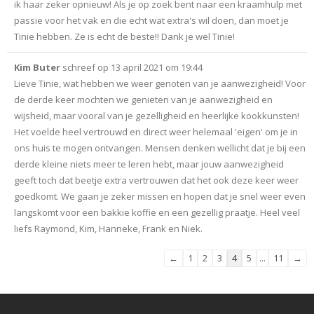
ik haar zeker opnieuw! Als je op zoek bent naar een kraamhulp met
passie voor het vak en die echt wat extra's wil doen, dan moet je
Tinie hebben. Ze is echt de beste!! Dank je wel Tinie!
Kim Buter
schreef op
13 april 2021
om
19:44
Lieve Tinie, wat hebben we weer genoten van je aanwezigheid! Voor
de derde keer mochten we genieten van je aanwezigheid en
wijsheid, maar vooral van je gezelligheid en heerlijke kookkunsten!
Het voelde heel vertrouwd en direct weer helemaal 'eigen' om je in
ons huis te mogen ontvangen. Mensen denken wellicht dat je bij een
derde kleine niets meer te leren hebt, maar jouw aanwezigheid
geeft toch dat beetje extra vertrouwen dat het ook deze keer weer
goedkomt. We gaan je zeker missen en hopen dat je snel weer even
langskomt voor een bakkie koffie en een gezellig praatje. Heel veel
liefs Raymond, Kim, Hanneke, Frank en Niek.
Navigatie
←
1
2
3
4
5
...
11
→
door
de
gastenboek-