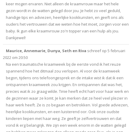
keer mogen ervaren. Niet alleen de kraamvrouw maar het hele
gezin wordt in de watten gelegd door jou. Je hebt zo veel geduld,
handige tips en adviezen, heerlijke kookkunsten, en geeft ons als
ouders het vertrouwen dat we weten hoe het moet, zorgen voor een
baby. Ik gun elke kraamvrouw zo'n topper van een hulp als jou.
Dankjewel!
Maurice, Annemarie, Dunya, Seth en Riva
schreef op
5 februari
2022
om
20:50
Na een traumatische kraamweek bij de eerste vond ik het reuze
spannend hoe het ditmaal zou verlopen. Al voor de kraamweek
begon, tijdens ons telefoongesprek en de intake wist ik dat ik een
ontspannen kraamweek zou krijgen. En ontspannen dat was het,
precies wat ik zo graag wilde. Tinie heeft echt hart voor haar werk en
de gezinnen waar ze komt. Je kan merken dat ze heel veel plezier in
haar werk heeft. Ze is zo begaan en betrokken. Vol goede adviezen,
heerlijke kookkunsten, en een luisterend oor. Ook onze oudste
kinderen liepen met haar weg. Ze geeft je zelfvertrouwen en dat
vond ik erg belangrijk. We zijn een week enorm in de watten gelegd
en hebben meer gekregen dan alleen goede zorg. Dus, als je een