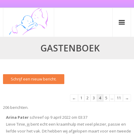
Home
GASTENBOEK
De kraamzorg
Over Tinie
Gastenboek
Online aanmelden
Navigatie
←
1
2
3
4
5
...
11
→
door
206 berichten.
Contact
de
Arina Pater
schreef op
9 april 2022
om
03:37
gastenboek-
Lieve Tinie, jij bent echt een kraamhulp met veel plezier, passie en
lijst
liefde voor het vak. Dit hebben wij afgelopen maart voor een tweede