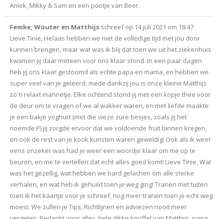
Aniek, Mikky & Sam en een pootje van Beer.
Femke, Wouter en Matthijs
schreef op
14 juli 2021
om
18:47
Lieve Tinie, Helaas hebben we niet de volledige tijd met jou door
kunnen brengen, maar wat was ik blij dat toen we uit het ziekenhuis
kwamen jij daar meteen voor ons klaar stond. In een paar dagen
heb jij ons klaar gestoomd als echte papa en mama, en hebben we
super veel van je geleerd, mede dankzij jou is onze kleine Matthijs
zo'n relaxt mannetje. Elke ochtend stond jij met een kopje thee voor
de deur om te vragen of we al wakker waren, en met liefde maakte
je een bakje yoghurt (met die vieze zure besjes, zoals jij het
noemde:P) jij zorgde ervoor dat we voldoende fruit binnen kregen,
en ook de rest van je kook kunsten waren geweldig! Ook als ik weer
eens onzeker was had je weer een woordje klaar om me op te
beuren, en me te vertellen dat echt alles goed komt! Lieve Tinie, Wat
was het gezellig, wat hebben we hard gelachen om alle sterke
verhalen, en wat heb ik gehuild toen je weg ging! Tranen met tuiten
toen ik het kaartje voor je schreef, nog meer tranen toen je echt weg
moest. We zullen je Tips, Richtlijnen en adviezen nooit meer
vergeten. Bedankt voor alles, hele dikke knuffel van Matthijs, papa