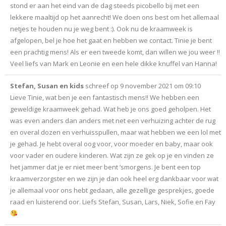
stond er aan het eind van de dag steeds picobello bij met een
lekkere maaltijd op het aanrecht! We doen ons best om het allemaal
netjes te houden nu je weg bent :). Ook nu de kraamweek is
afgelopen, bel je hoe het gaat en hebben we contact. Tinie je bent
een prachtig mens! Als er een tweede komt, dan willen we jou weer !!
Veel liefs van Mark en Leonie en een hele dikke knuffel van Hanna!
Stefan, Susan en kids
schreef op
9 november 2021
om
09:10
Lieve Tinie, wat ben je een fantastisch mens!! We hebben een
geweldige kraamweek gehad. Wat heb je ons goed geholpen. Het
was even anders dan anders met net een verhuizing achter de rug
en overal dozen en verhuisspullen, maar wat hebben we een lol met
je gehad. Je hebt overal oog voor, voor moeder en baby, maar ook
voor vader en oudere kinderen. Wat zijn ze gek op je en vinden ze
het jammer dat je er niet meer bent ‘smorgens. Je bent een top
kraamverzorgster en we zijn je dan ook heel erg dankbaar voor wat
je allemaal voor ons hebt gedaan, alle gezellige gesprekjes, goede
raad en luisterend oor. Liefs Stefan, Susan, Lars, Niek, Sofie en Fay