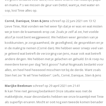
en mama. P.s we missen de geur van Dettol, want ja, met water en
sop, lost Tinie alles op.
Corné, Danique, Sten & Jens
schreef op
22 juni 2021
om
13:12
Lieve Tinie, Wat vonden we het weer fijn dat je er was en wat misten
we je toen de kraamweek erop zat. Zoals je zelf al zei, het voelde
alsof je nooit bent weggeweest. We hebben weer genoten van je
kookkunsten, je zorgzaamheid, de gezelligheid, de gesprekken en je
in de maling te nemen (Corné dan). We hebben weer onwijs veel van
je geleerd wat betreft de verzorging van Jens, maar ook wat betreft
andere dingen. We hebben met je gelachen en gehuild. En ik roep nu
meerdere keren per dag “let it goooo” haha! Nogmaals bedankt voor
alles, en heel heel heeeeeel misschien tot bij de derde. Want zoals
Sten het zei “ik wil Tinie hebben”. Liefs, Corné, Danique, Sten & Jens
Marijke Beekman
schreef op
29 april 2021
om
21:41
Ik kan Tinie niet genoeg bedanken! Onze situatie was niet de
makkelijkste, maar desondanks hebben we onze kraamtijd met Tinie
als superfijn ervaren. Mocht er ooit nog een tweede komen benader