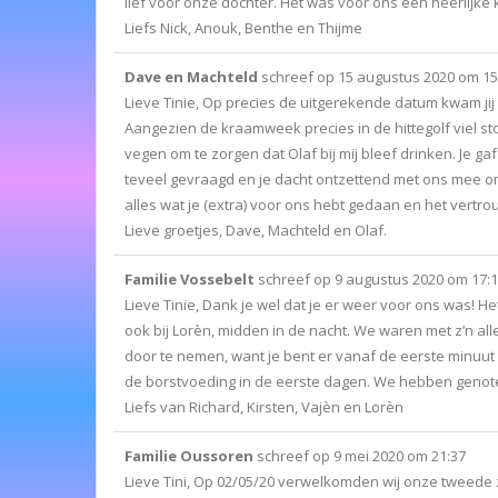
lief voor onze dochter. Het was voor ons een heerlijke 
Liefs Nick, Anouk, Benthe en Thijme
Dave en Machteld
schreef op
15 augustus 2020
om
15
Lieve Tinie, Op precies de uitgerekende datum kwam jij ’s
Aangezien de kraamweek precies in de hittegolf viel s
vegen om te zorgen dat Olaf bij mij bleef drinken. Je g
teveel gevraagd en je dacht ontzettend met ons mee om 
alles wat je (extra) voor ons hebt gedaan en het vertro
Lieve groetjes, Dave, Machteld en Olaf.
Familie Vossebelt
schreef op
9 augustus 2020
om
17:
Lieve Tinie, Dank je wel dat je er weer voor ons was! Het
ook bij Lorèn, midden in de nacht. We waren met z’n al
door te nemen, want je bent er vanaf de eerste minuut 
de borstvoeding in de eerste dagen. We hebben genoten 
Liefs van Richard, Kirsten, Vajèn en Lorèn
Familie Oussoren
schreef op
9 mei 2020
om
21:37
Lieve Tini, Op 02/05/20 verwelkomden wij onze tweede