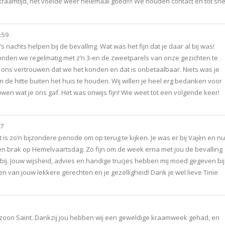
kraamtijd, het voelde weer helemaal goed!!!! We houden contact en tot sne
:59
 nachts helpen bij de bevalling. Wat was het fijn dat je daar al bij was!
tonden we regelmatig met z’n 3-en de zweetparels van onze gezichten te
af ons vertrouwen dat we het konden en dat is onbetaalbaar. Niets was je
de hitte buiten het huis te houden. Wij willen je heel erg bedanken voor
uwen wat je ons gaf. Het was onwijs fijn! Wie weet tot een volgende keer!
17
 is zo’n bijzondere periode om op terug te kijken. Je was er bij Vajèn en nu
len brak op Hemelvaartsdag. Zo fijn om de week erna met jou de bevalling
bij. Jouw wijsheid, advies en handige trucjes hebben mij moed gegeven bij
van jouw lekkere gerechten en je gezelligheid! Dank je wel lieve Tinie
 zoon Saint. Dankzij jou hebben wij een geweldige kraamweek gehad, en