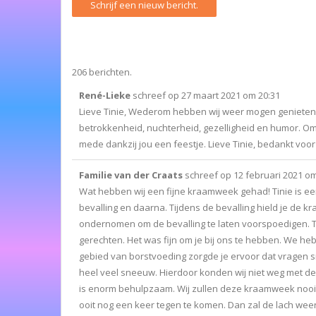
206 berichten.
René-Lieke
schreef op
27 maart 2021
om
20:31
Lieve Tinie, Wederom hebben wij weer mogen genieten va
betrokkenheid, nuchterheid, gezelligheid en humor. Om
mede dankzij jou een feestje. Lieve Tinie, bedankt voor 
Familie van der Craats
schreef op
12 februari 2021
o
Wat hebben wij een fijne kraamweek gehad! Tinie is een
bevalling en daarna. Tijdens de bevalling hield je de 
ondernomen om de bevalling te laten voorspoedigen. 
gerechten. Het was fijn om je bij ons te hebben. We h
gebied van borstvoeding zorgde je ervoor dat vragen s
heel veel sneeuw. Hierdoor konden wij niet weg met d
is enorm behulpzaam. Wij zullen deze kraamweek nooit 
ooit nog een keer tegen te komen. Dan zal de lach weer