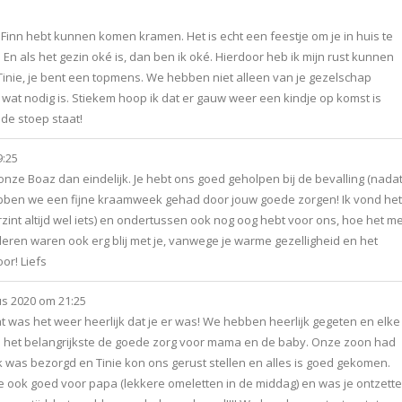
e Finn hebt kunnen komen kramen. Het is echt een feestje om je in huis te
 En als het gezin oké is, dan ben ik oké. Hierdoor heb ik mijn rust kunnen
nie, je bent een topmens. We hebben niet alleen van je gezelschap
wat nodig is. Stiekem hoop ik dat er gauw weer een kindje op komst is
de stoep staat!
9:25
nze Boaz dan eindelijk. Je hebt ons goed geholpen bij de bevalling (nada
ben we een fijne kraamweek gehad door jouw goede zorgen! Ik vond het
 verzint altijd wel iets) en ondertussen ook nog oog hebt voor ons, hoe het m
eren waren ook erg blij met je, vanwege je warme gezelligheid en het
or! Liefs
s 2020
om
21:25
at was het weer heerlijk dat je er was! We hebben heerlijk gegeten en elke
n het belangrijkste de goede zorg voor mama en de baby. Onze zoon had
Ik was bezorgd en Tinie kon ons gerust stellen en alles is goed gekomen.
je ook goed voor papa (lekkere omeletten in de middag) en was je ontzett