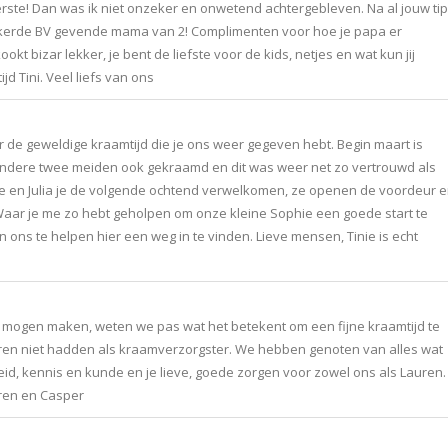
eerste! Dan was ik niet onzeker en onwetend achtergebleven. Na al jouw ti
kerde BV gevende mama van 2! Complimenten voor hoe je papa er
t bizar lekker, je bent de liefste voor de kids, netjes en wat kun jij
jd Tini. Veel liefs van ons
or de geweldige kraamtijd die je ons weer gegeven hebt. Begin maart is
 andere twee meiden ook gekraamd en dit was weer net zo vertrouwd als
ate en Julia je de volgende ochtend verwelkomen, ze openen de voordeur 
Waar je me zo hebt geholpen om onze kleine Sophie een goede start te
ons te helpen hier een weg in te vinden. Lieve mensen, Tinie is echt
n mogen maken, weten we pas wat het betekent om een fijne kraamtijd te
uren niet hadden als kraamverzorgster. We hebben genoten van alles wat
eid, kennis en kunde en je lieve, goede zorgen voor zowel ons als Lauren.
uren en Casper