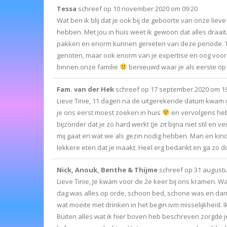
Tessa
schreef op
10 november 2020
om
09:20
Wat ben ik blij dat je ook bij de geboorte van onze liev
hebben. Met jou in huis weet ik gewoon dat alles draait.
pakken en enorm kunnen genieten van deze periode. Ti
genoten, maar ook enorm van je expertise en oog voor 
binnen onze familie
benieuwd waar je als eerste op 
Fam. van der Hek
schreef op
17 september 2020
om
1
Lieve Tinie, 11 dagen na de uitgerekende datum kwam o
je ons eerst moest zoeken in huis
en vervolgens heb
bijzonder dat je zo hard werkt (je zit bijna niet stil en
mij gaat en wat we als gezin nodig hebben. Man en kind
lekkere eten dat je maakt. Heel erg bedankt en ga zo do
Nick, Anouk, Benthe & Thijme
schreef op
31 augustu
Lieve Tinie, Je kwam voor de 2e keer bij ons kramen. W
dag was alles op orde, schoon bed, schone was en da
wat moeite met drinken in het begin ivm misselijkheid. 
Buiten alles wat ik hier boven heb beschreven zorgde 