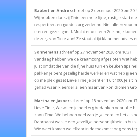
Babbet en Andre
schreef op
2 december 2020
om
20:
Wij hebben dankzij Tinie een hele fijne, rustige start
respecteert en goede zorg verleend. Niet alleen voor 
eten en gezelligheid. Mocht er ooit een 2e kindje komen
de zorg van Tinie aan! Ze staat altijd klaar met advies 
Sonnemans
schreef op
27 november 2020
om
16:31
Vandaag hebben we de kraamzorg afgesloten Wat hebb
Juist omdat die van die fijne huis tuin en keuken tips 
pakken Je bent gezellig harde werker en wat heb jij 
op me plek gezet Lieve Tinie je bent er 1 uit 1000 Je zi
gehad waar ik eerder alleen maar van kon dromen Gro
Martha en Jasper
schreef op
18 november 2020
om
17
Lieve Tinie, We willen je heel erg bedanken voor al je
zoon Timo. We hebben veel van je geleerd en het als h
Daarnaast was je een gezellige persoonlijkheid in hui
Wie weet komen we elkaar in de toekomst nog eens teg