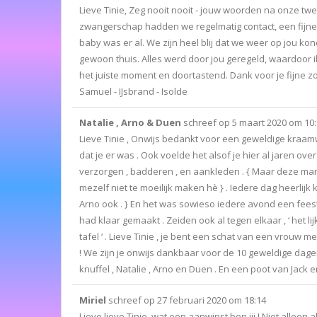
Lieve Tinie, Zeg nooit nooit - jouw woorden na onze tw
zwangerschap hadden we regelmatig contact, een fijne 
baby was er al. We zijn heel blij dat we weer op jou k
gewoon thuis. Alles werd door jou geregeld, waardoor
het juiste moment en doortastend. Dank voor je fijne zor
Samuel - IJsbrand - Isolde
Natalie , Arno & Duen
schreef op
5 maart 2020
om
10
Lieve Tinie , Onwijs bedankt voor een geweldige kraam
dat je er was . Ook voelde het alsof je hier al jaren o
verzorgen , badderen , en aankleden . { Maar deze mam
mezelf niet te moeilijk maken hè } . Iedere dag heerlij
Arno ook . } En het was sowieso iedere avond een feestj
had klaar gemaakt . Zeiden ook al tegen elkaar , ‘ het 
tafel ‘ . Lieve Tinie , je bent een schat van een vrouw 
! We zijn je onwijs dankbaar voor de 10 geweldige dagen
knuffel , Natalie , Arno en Duen . En een poot van Jack e
Miriel
schreef op
27 februari 2020
om
18:14
Lieve lieve Tinie, wat een aanwinst ben jij ! Niet alle