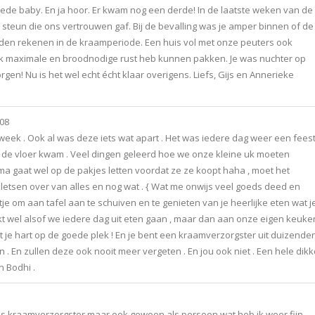
eede baby. En ja hoor. Er kwam nog een derde! In de laatste weken van de
steun die ons vertrouwen gaf. Bij de bevalling was je amper binnen of de
onden rekenen in de kraamperiode. Een huis vol met onze peuters ook
 ik maximale en broodnodige rust heb kunnen pakken. Je was nuchter op
gen! Nu is het wel echt écht klaar overigens. Liefs, Gijs en Annerieke
:08
week . Ook al was deze iets wat apart . Het was iedere dag weer een fees
ver de vloer kwam . Veel dingen geleerd hoe we onze kleine uk moeten
a gaat wel op de pakjes letten voordat ze ze koopt haha , moet het
k kletsen over van alles en nog wat . { Wat me onwijs veel goeds deed en
e om aan tafel aan te schuiven en te genieten van je heerlijke eten wat j
lijkt wel alsof we iedere dag uit eten gaan , maar dan aan onze eigen keuke
met je hart op de goede plek ! En je bent een kraamverzorgster uit duizende
 . En zullen deze ook nooit meer vergeten . En jou ook niet . Een hele dikk
n Bodhi .
en als kraamverzorgster maar ook gewoon als persoon wat heb ik weer fijn