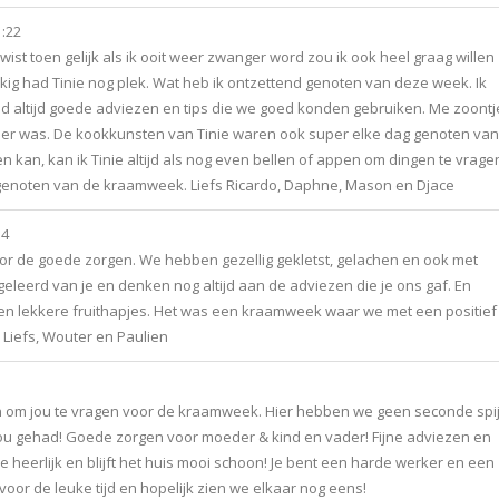
1:22
ist toen gelijk als ik ooit weer zwanger word zou ik ook heel graag willen
kkig had Tinie nog plek. Wat heb ik ontzettend genoten van deze week. Ik
d altijd goede adviezen en tips die we goed konden gebruiken. Me zoontj
 weer was. De kookkunsten van Tinie waren ook super elke dag genoten van
n kan, kan ik Tinie altijd als nog even bellen of appen om dingen te vrage
t genoten van de kraamweek. Liefs Ricardo, Daphne, Mason en Djace
34
oor de goede zorgen. We hebben gezellig gekletst, gelachen en ook met
geleerd van je en denken nog altijd aan de adviezen die je ons gaf. En
 en lekkere fruithapjes. Het was een kraamweek waar we met een positief
 Liefs, Wouter en Paulien
en om jou te vragen voor de kraamweek. Hier hebben we geen seconde spij
u gehad! Goede zorgen voor moeder & kind en vader! Fijne adviezen en
 je heerlijk en blijft het huis mooi schoon! Je bent een harde werker en een
voor de leuke tijd en hopelijk zien we elkaar nog eens!