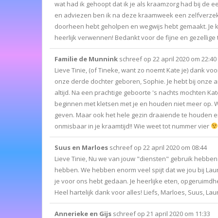
wat had ik gehoopt dat ik je als kraamzorg had bij de 
en adviezen ben ik na deze kraamweek een zelfverze
doorheen hebt geholpen en wegwijs hebt gemaakt. Je kook
heerlijk verwennen! Bedankt voor de fijne en gezellige ti
Familie de Munnink
schreef op
22 april 2020
om
22:40
Lieve Tinie, (of Tineke, want zo noemt Kate je) dank vo
onze derde dochter geboren, Sophie. Je hebt bij onze
altijd. Na een prachtige geboorte 's nachts mochten K
beginnen met kletsen met je en houden niet meer op. 
geven. Maar ook het hele gezin draaiende te houden en 
onmisbaar in je kraamtijd!! Wie weet tot nummer vier
Suus en Marloes
schreef op
22 april 2020
om
08:44
Lieve Tinie, Nu we van jouw "diensten" gebruik hebbe
hebben. We hebben enorm veel spijt dat we jou bij La
je voor ons hebt gedaan. Je heerlijke eten, opgeruimdh
Heel hartelijk dank voor alles! Liefs, Marloes, Suus, La
Annerieke en Gijs
schreef op
21 april 2020
om
11:33