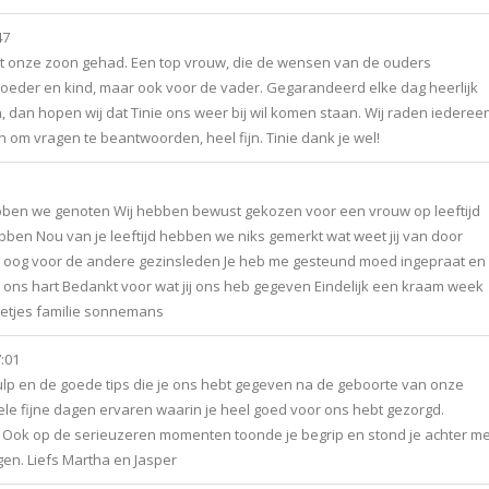
47
 met onze zoon gehad. Een top vrouw, die de wensen van de ouders
moeder en kind, maar ook voor de vader. Gegarandeerd elke dag heerlijk
, dan hopen wij dat Tinie ons weer bij wil komen staan. Wij raden iederee
en om vragen te beantwoorden, heel fijn. Tinie dank je wel!
en we genoten Wij hebben bewust gekozen voor een vrouw op leeftijd
hebben Nou van je leeftijd hebben we niks gemerkt wat weet jij van door
een oog voor de andere gezinsleden Je heb me gesteund moed ingepraat en
t in ons hart Bedankt voor wat jij ons heb gegeven Eindelijk een kraam week
etjes familie sonnemans
:01
 hulp en de goede tips die je ons hebt gegeven na de geboorte van onze
ele fijne dagen ervaren waarin je heel goed voor ons hebt gezorgd.
s. Ook op de serieuzeren momenten toonde je begrip en stond je achter me
en. Liefs Martha en Jasper