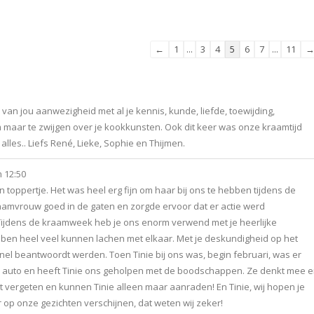
Navigatie
←
1
...
3
4
5
6
7
...
11
door
de
gastenboek-
n jou aanwezigheid met al je kennis, kunde, liefde, toewijding,
lijst
 maar te zwijgen over je kookkunsten. Ook dit keer was onze kraamtijd
alles.. Liefs René, Lieke, Sophie en Thijmen.
m
12:50
 toppertje. Het was heel erg fijn om haar bij ons te hebben tijdens de
kraamvrouw goed in de gaten en zorgde ervoor dat er actie werd
Tijdens de kraamweek heb je ons enorm verwend met je heerlijke
ebben heel veel kunnen lachen met elkaar. Met je deskundigheid op het
nel beantwoordt werden. Toen Tinie bij ons was, begin februari, was er
e auto en heeft Tinie ons geholpen met de boodschappen. Ze denkt mee 
vergeten en kunnen Tinie alleen maar aanraden! En Tinie, wij hopen je
 op onze gezichten verschijnen, dat weten wij zeker!