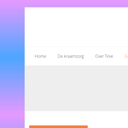
Home
De kraamzorg
Over Tinie
G