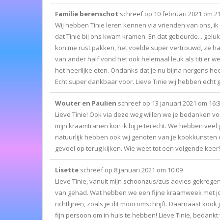
Familie berenschot
schreef op
10 februari 2021
om
2
Wij hebben Tinie leren kennen via vrienden van ons, ik w
dat Tinie bij ons kwam kramen. En dat gebeurde... gelu
kon me rust pakken, het voelde super vertrouwd, ze ha
van ander half vond het ook helemaal leuk als titi er
het heerlijke eten. Ondanks dat je nu bijna nergens hee
Echt super dankbaar voor. Lieve Tinie wij hebben ech
Wouter en Paulien
schreef op
13 januari 2021
om
16:
Lieve Tinie! Ook via deze weg willen we je bedanken v
mijn kraamtranen kon ik bij je terecht. We hebben veel 
natuurlijk hebben ook wij genoten van je kookkunsten
gevoel op terug kijken. Wie weet tot een volgende keer!
Lisette
schreef op
8 januari 2021
om
10:09
Lieve Tinie, vanuit mijn schoonzus/zus advies gekreg
van gehad. Wat hebben we een fijne kraamweek met jo
richtlijnen, zoals je dit mooi omschrijft. Daarnaast kook
fijn persoon om in huis te hebben! Lieve Tinie, bedankt 